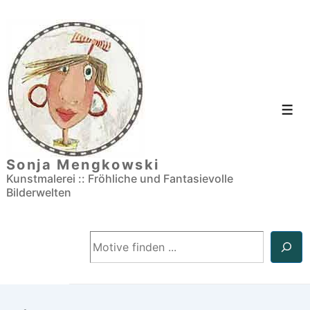
↓
Zum
Inhalt
Men
Sonja Mengkowski
Kunstmalerei :: Fröhliche und Fantasievolle
Bilderwelten
Suchen