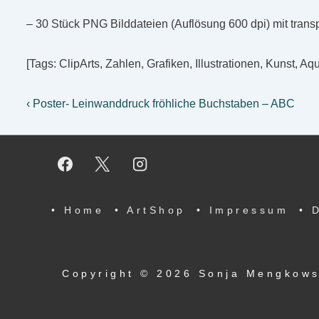
– 30 Stück PNG Bilddateien (Auflösung 600 dpi) mit trans
[Tags: ClipArts, Zahlen, Grafiken, Illustrationen, Kunst, Aq
Beitragsnavigation
Vorheriger
‹ Poster- Leinwanddruck fröhliche Buchstaben – ABC
Beitrag
ist
Footer-
• Home
• ArtShop
• Impressum
• 
Menü
Copyright © 2026
Sonja Mengkow