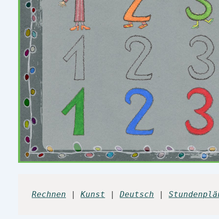
Rechnen
 | 
K
unst
 | 
Deutsch
 | 
Stundenplä