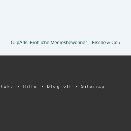
Nächster
ClipArts: Fröhliche Meeresbewohner – Fische & Co ›
Beitrag
ist
ntakt
• Hilfe
• Blogroll
• Sitemap