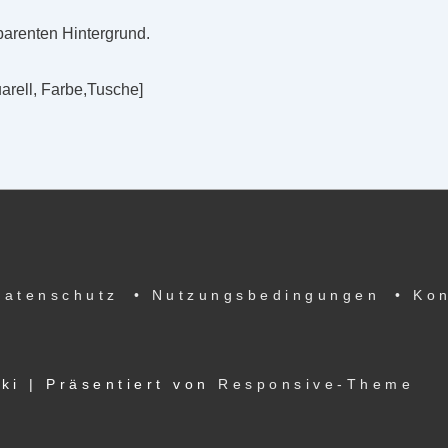
parenten Hintergrund.
uarell, Farbe,Tusche]
Datenschutz
• Nutzungsbedingungen
• Ko
ski
| Präsentiert von
Responsive-Theme