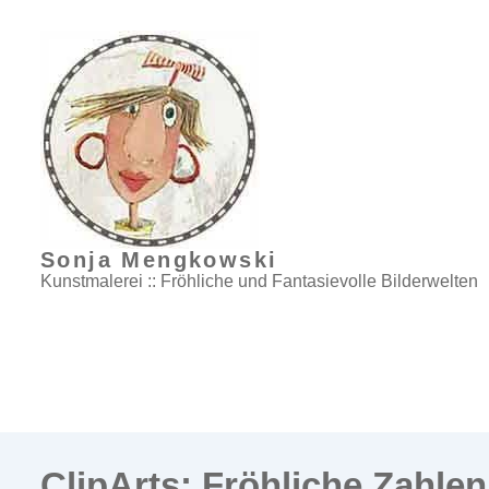
↓
Zum
Inhalt
Sonja Mengkowski
Kunstmalerei :: Fröhliche und Fantasievolle Bilderwelten
ClipArts: Fröhliche Zahlen