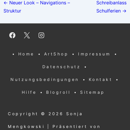
← Neuer Look – Navigations –
Schreibanlass
Struktur
Schulferien →
Footer-
• Home
• ArtShop
• Impressum
•
Menü
Datenschutz
•
Nutzungsbedingungen
• Kontakt
•
Hilfe
• Blogroll
• Sitemap
Copyright © 2026
Sonja
Mengkowski
| Präsentiert von