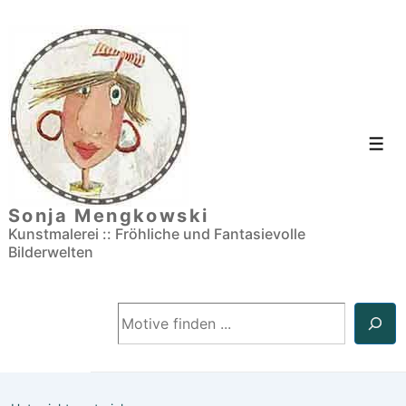
↓
Zum
Inhalt
Men
Sonja Mengkowski
Kunstmalerei :: Fröhliche und Fantasievolle
Bilderwelten
Suchen