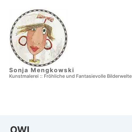
↓
Zum
Inhalt
Sonja Mengkowski
Kunstmalerei :: Fröhliche und Fantasievolle Bilderwelt
OWL