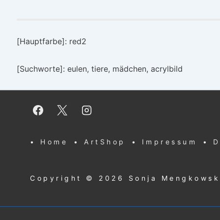
[Hauptfarbe]: red2
[Suchworte]: eulen, tiere, mädchen, acrylbild
Footer-
• Home
• ArtShop
• Impressum
• 
Menü
Copyright © 2026
Sonja Mengkows