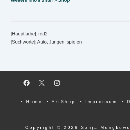
Weitere Info’s unter > Sho
p
[Hauptfarbe]: red2
[Suchworte]: Auto, Jungen, spielen
Footer-
• Home
• ArtShop
• Impressum
• 
Menü
Copyright © 2026
Sonja Mengkow