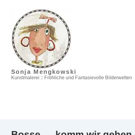
↓
Zum
Inhalt
Sonja Mengkowski
Kunstmalerei :: Fröhliche und Fantasievolle Bilderwelten
Bosse … komm wir gehen 