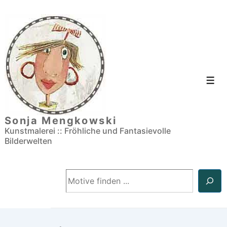
↓
Zum
Inhalt
Men
Sonja Mengkowski
Kunstmalerei :: Fröhliche und Fantasievolle
Bilderwelten
Suchen